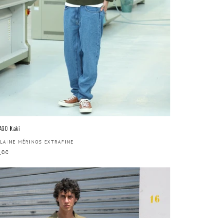
AGO Kaki
ributeur :
 LAINE MÉRINOS EXTRAFINE
,00
uel