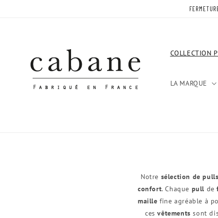
et
FERMETURE 
passer
au
contenu
COLLECTION P
LA MARQUE
Notre
sélection de pul
confort
. Chaque
pull
de
maille
fine agréable à p
ces
vêtements
sont di