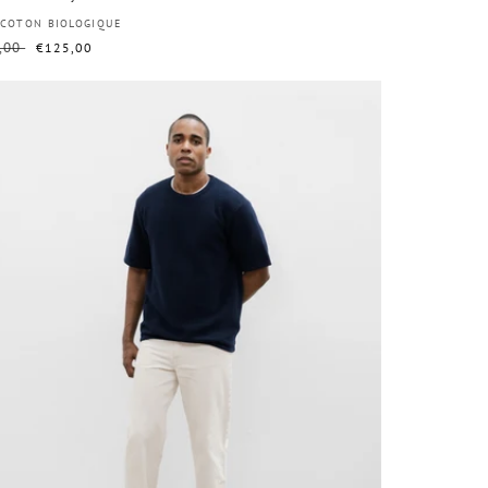
ributeur :
 COTON BIOLOGIQUE
,00
Prix
€125,00
uel
soldé