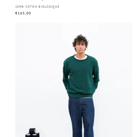
Distributeur :
100% COTON BIOLOGIQUE
Prix
€165,00
habituel