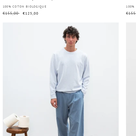
Distributeur :
100% COTON BIOLOGIQUE
Dist
100%
Prix
€155,00
Prix
Prix
€155
€125,00
habituel
soldé
habit