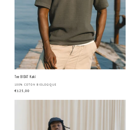
Tee BIDAT Kaki
Distributeur :
100% COTON BIOLOGIQUE
Prix
€125,00
habituel