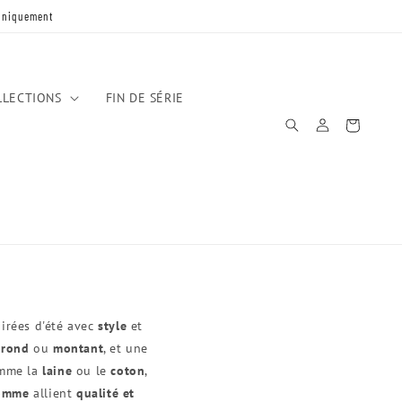
 uniquement
LLECTIONS
FIN DE SÉRIE
Connexion
Panier
oirées d'été avec
style
et
 rond
ou
montant
, et une
omme la
laine
ou le
coton
,
homme
allient
qualité et