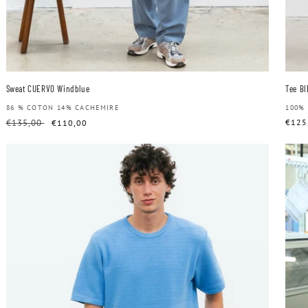
Sweat CUERVO Windblue
Tee BI
Distributeur :
86 % COTON 14% CACHEMIRE
Dist
100%
Prix
€135,00
Prix
Prix
€125
€110,00
habituel
soldé
habit