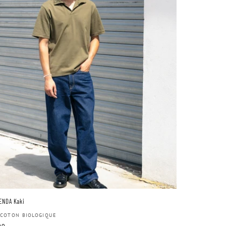
ENDA Kaki
ributeur :
 COTON BIOLOGIQUE
00