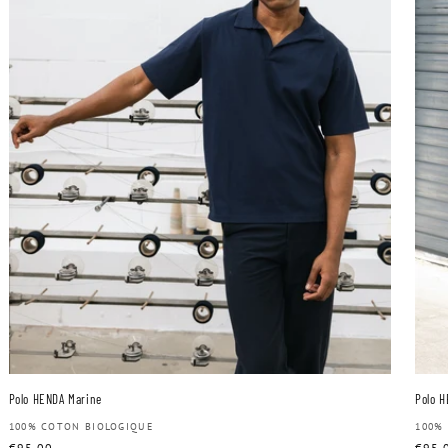
Polo HENDA Marine
Polo H
Distributeur :
100% COTON BIOLOGIQUE
Dist
100%
Prix
€95,00
Prix
€95,