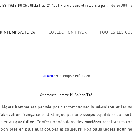
ESTIVALE DU 25 JUILLET au 24 AOUT - Livraisons et retours à partir du 24 AOUT
RINTEMPS/ÉTÉ 26
COLLECTION HIVER
TOUTES LES CO
Accueil
/
Printemps / Été 2026
Vêtements Homme Mi-Saison/Été
ls légers homme
est pensée pour accompagner la
mi-saison
et les s
fabrication française
se distingue par une
coupe
équilibrée, un
col
orter au
quotidien
. Confectionnés dans des
matières
respirantes c
sponibles en plusieurs coupes et
couleurs.
Nos
pulls légers pour 