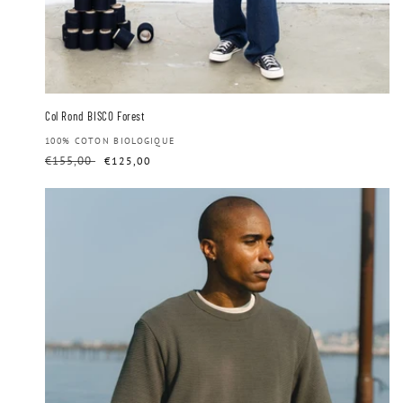
Col Rond BISCO Forest
Distributeur :
100% COTON BIOLOGIQUE
Prix
€155,00
Prix
€125,00
habituel
soldé